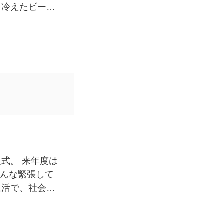
。冷えたビール
定式。 来年度は
みんな緊張して
生活で、社会人
考えていくので