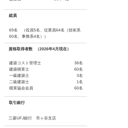
総員
69名 （役員5名、従業員64名（技術系
60名、事務系4名））
資格取得者数
（2026
年4月現在）
建築コスト管理士
38名
建築積算士
60名
一級建築士
3名
名
二級建築士
1
積算協会会員
60名
取引銀行
三菱UFJ銀行 市ヶ谷支店