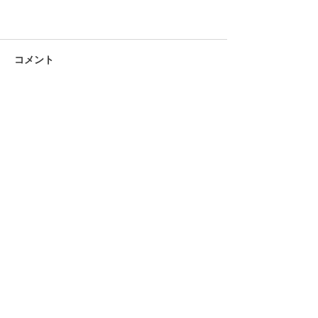
コメント
コメントを追加…
会社情報
業務内容
会社概要
業務内容
経営者のご挨拶
得意先
沿革
業務経歴
採用案内
アクセス
募集要項